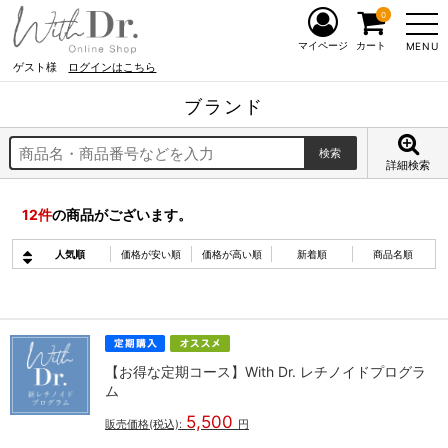
0
マイページ
カート
MENU
ゲスト様
ログインはこちら
ブランド
詳細検索
12
件
の商品がございます。
人気順
価格が安い順
価格が高い順
新着順
商品名順
【お得な定期コース】With Dr. レチノイドプログラ
ム
5,500
販売価格(税込):
円